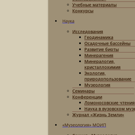
Учебные материалы
Конкурсы
Наука
Исследования
Геодинамика
Осадочные бассейны
Развитие биоты
Минерагения
Минералогия,
кристаллохимия
Экология,
природопользование
Музеология
Семинары
Конференции
Ломоносовские чтения
Наука в вузовском муз
Журнал «Жизнь Земли»
«Музеология» МОИП