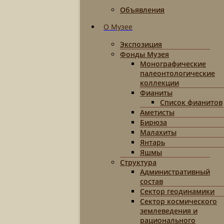
Объявления
О Музее
Экспозиция
Фонды Музея
Монографические
палеонтологические
коллекции
Фианиты
Список фианитов
Аметисты
Бирюза
Малахиты
Янтарь
Яшмы
Структура
Административный
состав
Сектор геодинамики
Сектор космического
землеведения и
рационального