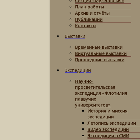
Секция «Музеология»
План работы
Архив и отчёты
Публикации
Контакты
Выставки
Временные выставки
Виртуальные выставки
Прошедшие выставки
Экспедиции
Научно-
просветительская
экспедиция «Флотилия
плавучих
университетов»
История и миссия
экспедиции
Летопись экспедиции
Видео экспедиции
Экспедиция в СМИ