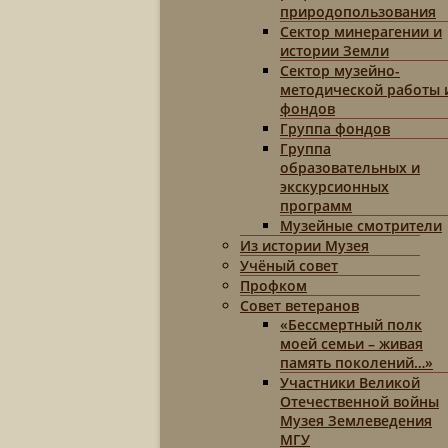
природопользования
Сектор минерагении и
истории Земли
Сектор музейно-
методической работы 
фондов
Группа фондов
Группа
образовательных и
экскурсионных
программ
Музейные смотрители
Из истории Музея
Учёный совет
Профком
Совет ветеранов
«Бессмертный полк
моей семьи – живая
память поколений…»
Участники Великой
Отечественной войны
Музея Землеведения
МГУ