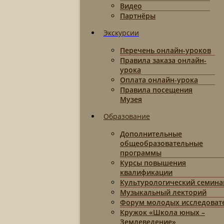
Видео
Партнёры
Экскурсии
Перечень онлайн-уроков
Правила заказа онлайн-
урока
Оплата онлайн-урока
Правила посещения
Музея
Образование
Дополнительные
общеобразовательные
программы
Курсы повышения
квалификации
Культурологический семина
Музыкальный лекторий
Форум молодых исследоват
Кружок «Школа юных –
Землеведение»