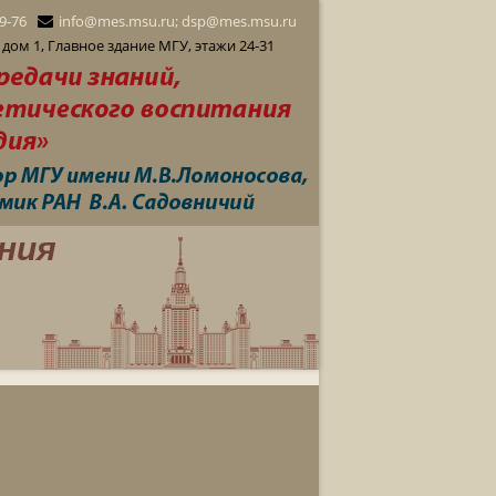
29-76
info@mes.msu.ru; dsp@mes.msu.ru
дом 1, Главное здание МГУ, этажи 24-31
ния