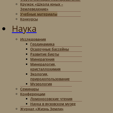
Кружок «Школа юных –
Землеведение»
Учебные материалы
Конкурсы
Наука
Исследования
Геодинамика
Осадочные бассейны
Развитие биоты
Минерагения
Минералогия,
кристаллохимия
Экология,
природопользование
Музеология
Семинары
Конференции
Ломоносовские чтения
Наука в вузовском музее
Журнал «Жизнь Земли»