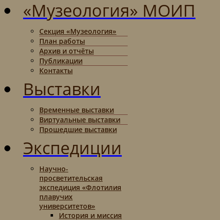
«Музеология» МОИП
Секция «Музеология»
План работы
Архив и отчёты
Публикации
Контакты
Выставки
Временные выставки
Виртуальные выставки
Прошедшие выставки
Экспедиции
Научно-
просветительская
экспедиция «Флотилия
плавучих
университетов»
История и миссия