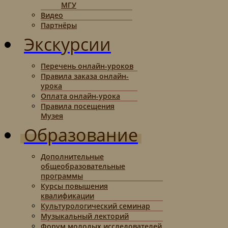
МГУ
Видео
Партнёры
Экскурсии
Перечень онлайн-уроков
Правила заказа онлайн-
урока
Оплата онлайн-урока
Правила посещения
Музея
Образование
Дополнительные
общеобразовательные
программы
Курсы повышения
квалификации
Культурологический семинар
Музыкальный лекторий
Форум молодых исследователей