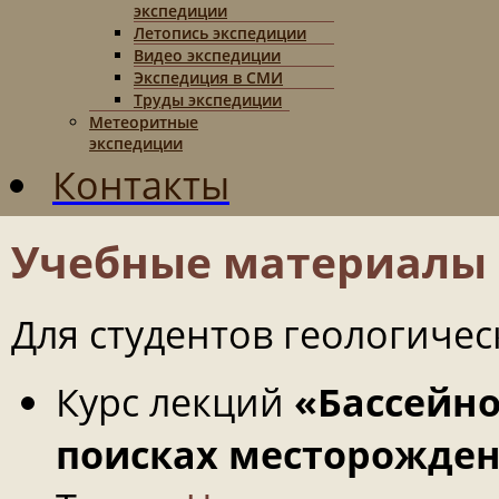
экспедиции
Летопись экспедиции
Видео экспедиции
Экспедиция в СМИ
Труды экспедиции
Метеоритные
экспедиции
Контакты
Учебные материалы
Для студентов геологичес
Курс лекций
«Бассейн
поисках месторожден