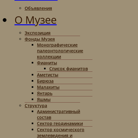
Объявления
О Музее
Экспозиция
Фонды Музея
Монографические
палеонтологические
коллекции
Фианиты
Список фианитов
Аметисты
Бирюза
Малахиты
Янтарь
Яшмы
Структура
Административный
состав
Сектор геодинамики
Сектор космического
землеведения и