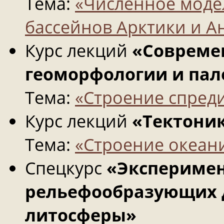
Тема:
«Численное моде
бассейнов Арктики и А
Курс лекций
«Совреме
геоморфологии и пал
Тема:
«Строение спред
Курс лекций
«Тектоник
Тема:
«Строение океан
Спецкурс
«Экспериме
рельефообразующих 
литосферы»