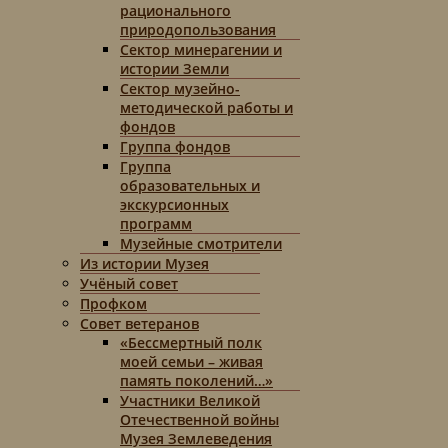
рационального
природопользования
Сектор минерагении и
истории Земли
Сектор музейно-
методической работы и
фондов
Группа фондов
Группа
образовательных и
экскурсионных
программ
Музейные смотрители
Из истории Музея
Учёный совет
Профком
Совет ветеранов
«Бессмертный полк
моей семьи – живая
память поколений…»
Участники Великой
Отечественной войны
Музея Землеведения