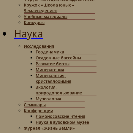
Кружок «Школа юных –
Землеведение»
Учебные материалы
Конкурсы
Наука
Исследования
Геодинамика
Осадочные бассейны
Развитие биоты
Минерагения
Минералогия,
кристаллохимия
Экология,
природопользование
Музеология
Семинары
Конференции
Ломоносовские чтения
Наука в вузовском музее
Журнал «Жизнь Земли»