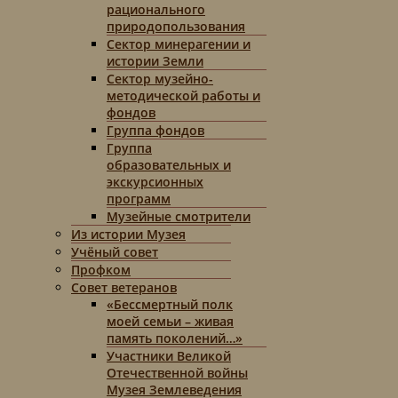
рационального
природопользования
Сектор минерагении и
истории Земли
Сектор музейно-
методической работы и
фондов
Группа фондов
Группа
образовательных и
экскурсионных
программ
Музейные смотрители
Из истории Музея
Учёный совет
Профком
Совет ветеранов
«Бессмертный полк
моей семьи – живая
память поколений…»
Участники Великой
Отечественной войны
Музея Землеведения