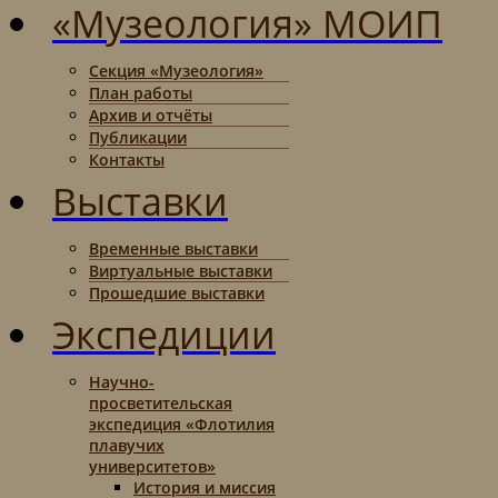
«Музеология» МОИП
Секция «Музеология»
План работы
Архив и отчёты
Публикации
Контакты
Выставки
Временные выставки
Виртуальные выставки
Прошедшие выставки
Экспедиции
Научно-
просветительская
экспедиция «Флотилия
плавучих
университетов»
История и миссия