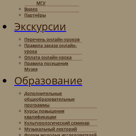
МГУ
Видео
Партнёры
Экскурсии
Перечень онлайн-уроков
Правила заказа онлайн-
урока
Оплата онлайн-урока
Правила посещения
Музея
Образование
Дополнительные
общеобразовательные
программы
Курсы повышения
квалификации
Культурологический семинар
Музыкальный лекторий
Форум молодых исследователей