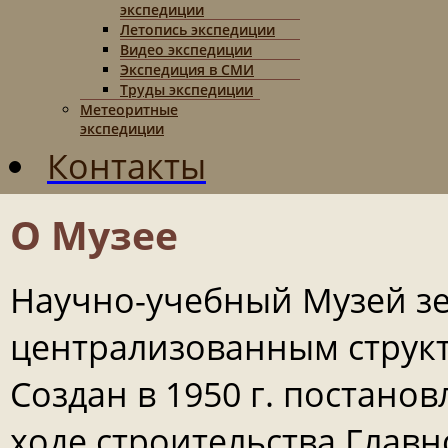
экспедиции
Летопись экспедиции
Видео экспедиции
Экспедиция в СМИ
Труды экспедиции
Метеоритные
экспедиции
Контакты
О Музее
Научно-учебный Музей зе
централизованным струк
Создан в 1950 г. постано
ходе строительства Главн