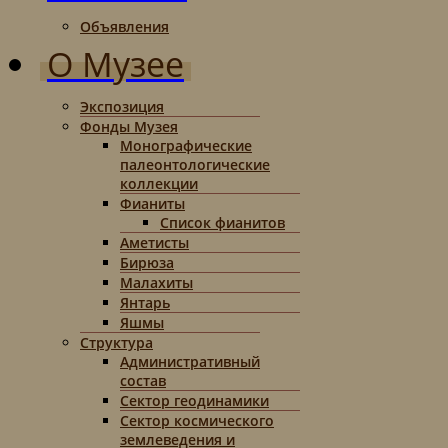
Объявления
О Музее
Экспозиция
Фонды Музея
Монографические
палеонтологические
коллекции
Фианиты
Список фианитов
Аметисты
Бирюза
Малахиты
Янтарь
Яшмы
Структура
Административный
состав
Сектор геодинамики
Сектор космического
землеведения и