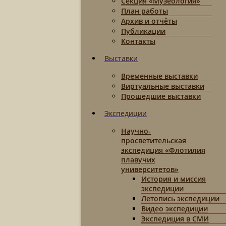
Секция «Музеология»
План работы
Архив и отчёты
Публикации
Контакты
Выставки
Временные выставки
Виртуальные выставки
Прошедшие выставки
Экспедиции
Научно-
просветительская
экспедиция «Флотилия
плавучих
университетов»
История и миссия
экспедиции
Летопись экспедиции
Видео экспедиции
Экспедиция в СМИ