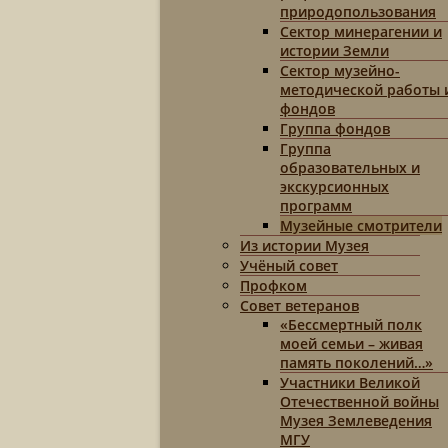
природопользования
Сектор минерагении и
истории Земли
Сектор музейно-
методической работы 
фондов
Группа фондов
Группа
образовательных и
экскурсионных
программ
Музейные смотрители
Из истории Музея
Учёный совет
Профком
Совет ветеранов
«Бессмертный полк
моей семьи – живая
память поколений…»
Участники Великой
Отечественной войны
Музея Землеведения
МГУ