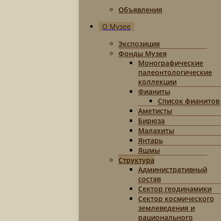
Объявления
О Музее
Экспозиция
Фонды Музея
Монографические
палеонтологические
коллекции
Фианиты
Список фианитов
Аметисты
Бирюза
Малахиты
Янтарь
Яшмы
Структура
Административный
состав
Сектор геодинамики
Сектор космического
землеведения и
рационального