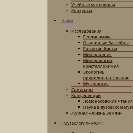
Учебные материалы
Конкурсы
Наука
Исследования
Геодинамика
Осадочные бассейны
Развитие биоты
Минерагения
Минералогия,
кристаллохимия
Экология,
природопользование
Музеология
Семинары
Конференции
Ломоносовские чтения
Наука в вузовском муз
Журнал «Жизнь Земли»
«Музеология» МОИП