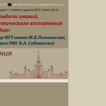
29-76
info@mes.msu.ru; dsp@mes.msu.ru
дом 1, Главное здание МГУ, этажи 24-31
ния