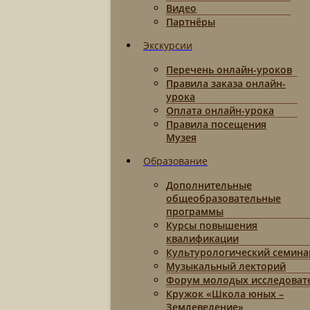
Видео
Партнёры
Экскурсии
Перечень онлайн-уроков
Правила заказа онлайн-
урока
Оплата онлайн-урока
Правила посещения
Музея
Образование
Дополнительные
общеобразовательные
программы
Курсы повышения
квалификации
Культурологический семина
Музыкальный лекторий
Форум молодых исследоват
Кружок «Школа юных –
Землеведение»