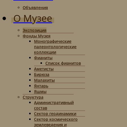
Объявления
О Музее
Экспозиция
Фонды Музея
Монографические
палеонтологические
коллекции
Фианиты
Список фианитов
Аметисты
Бирюза
Малахиты
Янтарь
Яшмы
Структура
Административный
состав
Сектор геодинамики
Сектор космического
землеведения и