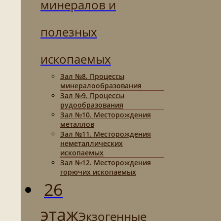
минералов и
полезных
ископаемых
Зал №8. Процессы
минералообразования
Зал №9. Процессы
рудообразования
Зал №10. Месторождения
металлов
Зал №11. Месторождения
неметаллических
ископаемых
Зал №12. Месторождения
горючих ископаемых
26
этаж
Экзогенные