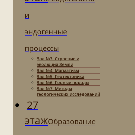
и
эндогенные
процессы
Зал №3. Строение и
эволюция Земли
Зал №4. Магматизм
Зал №5. Геотектоника
Зал №6. Горные породы
Зал №7. Методы
геологических исследований
27
этаж
Образование