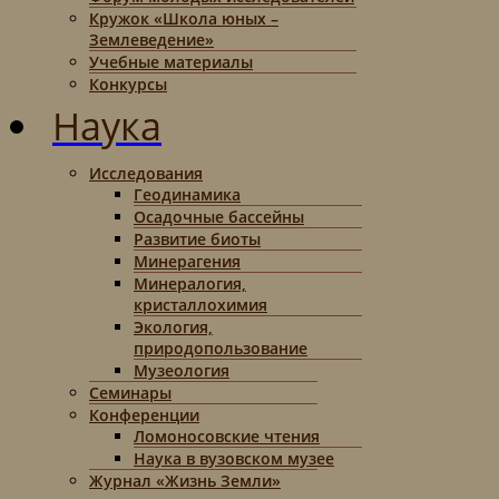
Кружок «Школа юных –
Землеведение»
Учебные материалы
Конкурсы
Наука
Исследования
Геодинамика
Осадочные бассейны
Развитие биоты
Минерагения
Минералогия,
кристаллохимия
Экология,
природопользование
Музеология
Семинары
Конференции
Ломоносовские чтения
Наука в вузовском музее
Журнал «Жизнь Земли»