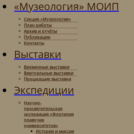
«Музеология» МОИП
Секция «Музеология»
План работы
Архив и отчёты
Публикации
Контакты
Выставки
Временные выставки
Виртуальные выставки
Прошедшие выставки
Экспедиции
Научно-
просветительская
экспедиция «Флотилия
плавучих
университетов»
История и миссия