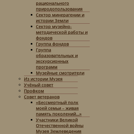
рационального
природопользования
Сектор минерагении и
истории Земли
Сектор музейно-
методической работы и
фондов
Группа фондов
Группа
образовательных и
экскурсионных
программ
Музейные смотрители
Из истории Музея
Учёный совет
Профком
Совет ветеранов
«Бессмертный полк
моей семьи – живая
память поколений…»
Участники Великой
Отечественной войны
Музея Землеведения