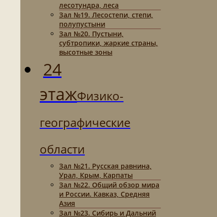
лесотундра, леса
Зал №19. Лесостепи, степи,
полупустыни
Зал №20. Пустыни,
субтропики, жаркие страны,
высотные зоны
24
этаж
Физико-
географические
области
Зал №21. Русская равнина,
Урал, Крым, Карпаты
Зал №22. Общий обзор мира
и России. Кавказ, Средняя
Азия
Зал №23. Сибирь и Дальний