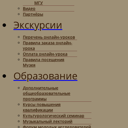
МГУ
Видео
Партнёры
Экскурсии
Перечень онлайн-уроков
Правила заказа онлайн-
урока
Оплата онлайн-урока
Правила посещения
Музея
Образование
Дополнительные
общеобразовательные
программы
Курсы повышения
квалификации
Культурологический семинар
Музыкальный лекторий
Форум молодых исследователей