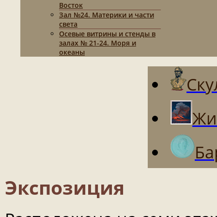
Восток
Зал №24. Материки и части
света
Осевые витрины и стенды в
залах № 21-24. Моря и
океаны
Ску
Жи
Ба
Экспозиция