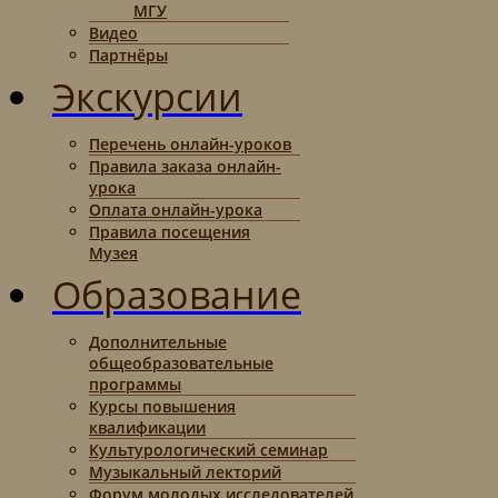
МГУ
Видео
Партнёры
Экскурсии
Перечень онлайн-уроков
Правила заказа онлайн-
урока
Оплата онлайн-урока
Правила посещения
Музея
Образование
Дополнительные
общеобразовательные
программы
Курсы повышения
квалификации
Культурологический семинар
Музыкальный лекторий
Форум молодых исследователей