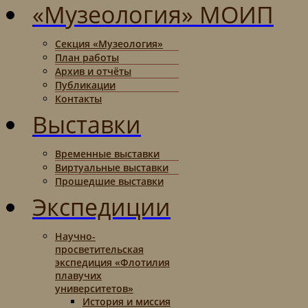
«Музеология» МОИП
Секция «Музеология»
План работы
Архив и отчёты
Публикации
Контакты
Выставки
Временные выставки
Виртуальные выставки
Прошедшие выставки
Экспедиции
Научно-
просветительская
экспедиция «Флотилия
плавучих
университетов»
История и миссия