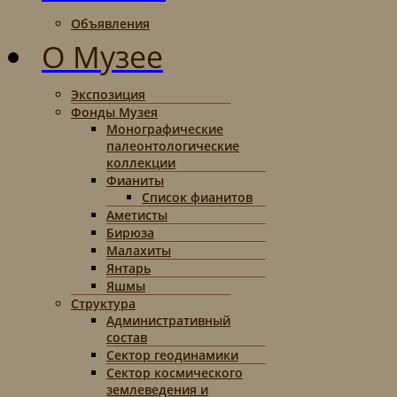
Объявления
О Музее
Экспозиция
Фонды Музея
Монографические
палеонтологические
коллекции
Фианиты
Список фианитов
Аметисты
Бирюза
Малахиты
Янтарь
Яшмы
Структура
Административный
состав
Сектор геодинамики
Сектор космического
землеведения и