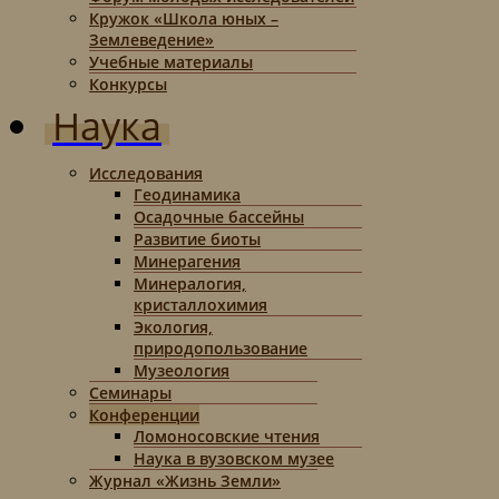
Кружок «Школа юных –
Землеведение»
Учебные материалы
Конкурсы
Наука
Исследования
Геодинамика
Осадочные бассейны
Развитие биоты
Минерагения
Минералогия,
кристаллохимия
Экология,
природопользование
Музеология
Семинары
Конференции
Ломоносовские чтения
Наука в вузовском музее
Журнал «Жизнь Земли»