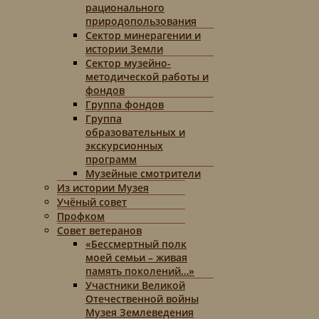
рационального
природопользования
Сектор минерагении и
истории Земли
Сектор музейно-
методической работы и
фондов
Группа фондов
Группа
образовательных и
экскурсионных
программ
Музейные смотрители
Из истории Музея
Учёный совет
Профком
Совет ветеранов
«Бессмертный полк
моей семьи – живая
память поколений…»
Участники Великой
Отечественной войны
Музея Землеведения