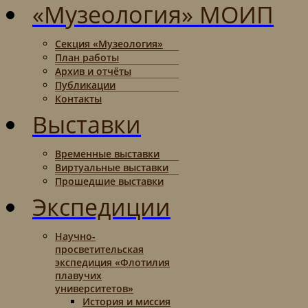
«Музеология» МОИП
Секция «Музеология»
План работы
Архив и отчёты
Публикации
Контакты
Выставки
Временные выставки
Виртуальные выставки
Прошедшие выставки
Экспедиции
Научно-
просветительская
экспедиция «Флотилия
плавучих
университетов»
История и миссия