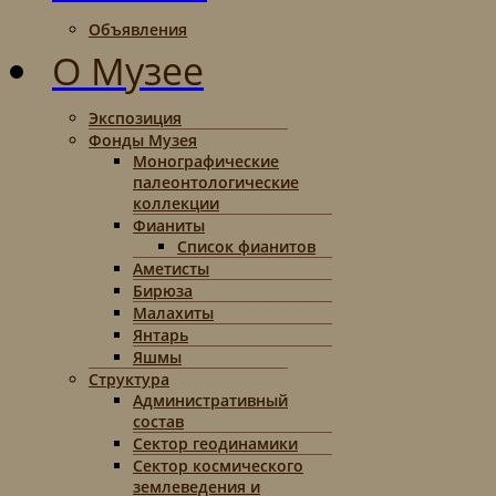
Объявления
О Музее
Экспозиция
Фонды Музея
Монографические
палеонтологические
коллекции
Фианиты
Список фианитов
Аметисты
Бирюза
Малахиты
Янтарь
Яшмы
Структура
Административный
состав
Сектор геодинамики
Сектор космического
землеведения и