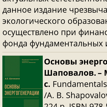
данное издание чрезвыч
экологического образова
осуществлено при финан
фонда фундаментальных 
Основы энерго
Шаповалов. – М
с.
Fundamentals 
/A. B. Shapovalo
224 p. ISBN 978