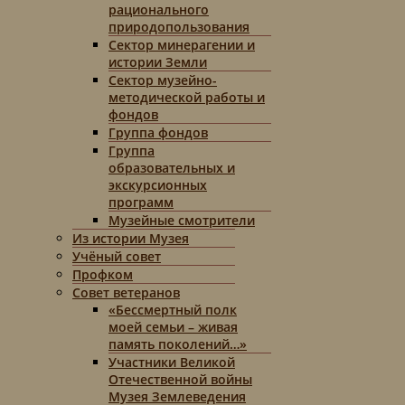
рационального
природопользования
Сектор минерагении и
истории Земли
Сектор музейно-
методической работы и
фондов
Группа фондов
Группа
образовательных и
экскурсионных
программ
Музейные смотрители
Из истории Музея
Учёный совет
Профком
Совет ветеранов
«Бессмертный полк
моей семьи – живая
память поколений…»
Участники Великой
Отечественной войны
Музея Землеведения