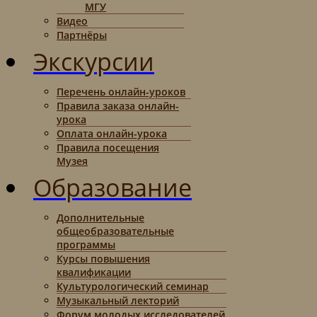
МГУ
Видео
Партнёры
Экскурсии
Перечень онлайн-уроков
Правила заказа онлайн-
урока
Оплата онлайн-урока
Правила посещения
Музея
Образование
Дополнительные
общеобразовательные
программы
Курсы повышения
квалификации
Культурологический семинар
Музыкальный лекторий
Форум молодых исследователей