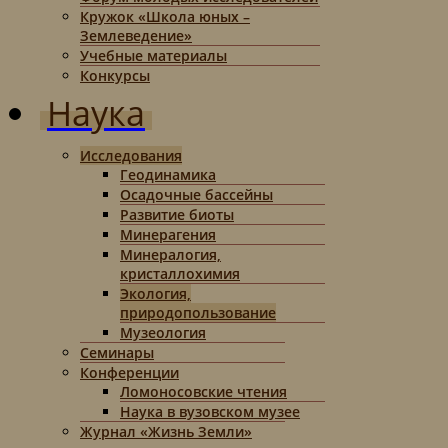
Кружок «Школа юных –
Землеведение»
Учебные материалы
Конкурсы
Наука
Исследования
Геодинамика
Осадочные бассейны
Развитие биоты
Минерагения
Минералогия,
кристаллохимия
Экология,
природопользование
Музеология
Семинары
Конференции
Ломоносовские чтения
Наука в вузовском музее
Журнал «Жизнь Земли»