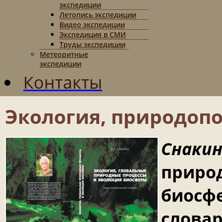
экспедиции
Летопись экспедиции
Видео экспедиции
Экспедиция в СМИ
Труды экспедиции
Метеоритные
экспедиции
Контакты
Экология, природоп
Снакин 
приро
биосф
словар