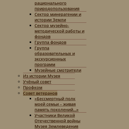
рационального
природопользования
Сектор минерагении и
истории Земли
Сектор музейно-
методической работы и
фондов
Группа фондов
Группа
образовательных и
экскурсионных
программ
Музейные смотрители
Из истории Музея
Учёный совет
Профком
Совет ветеранов
«Бессмертный полк
моей семьи – живая
память поколений…»
Участники Великой
Отечественной войны
Музея Землеведения