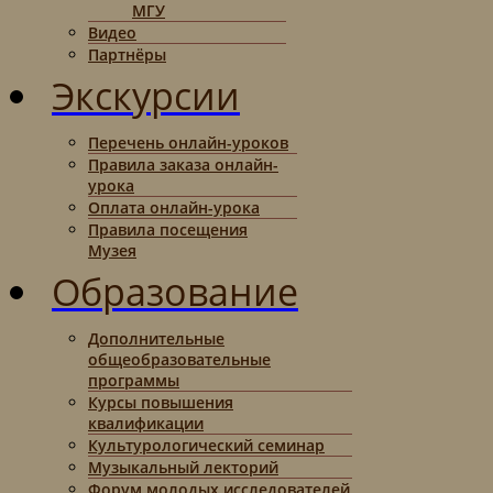
МГУ
Видео
Партнёры
Экскурсии
Перечень онлайн-уроков
Правила заказа онлайн-
урока
Оплата онлайн-урока
Правила посещения
Музея
Образование
Дополнительные
общеобразовательные
программы
Курсы повышения
квалификации
Культурологический семинар
Музыкальный лекторий
Форум молодых исследователей