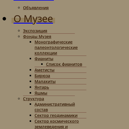
Объявления
О Музее
Экспозиция
Фонды Музея
Монографические
палеонтологические
коллекции
Фианиты
Список фианитов
Аметисты
Бирюза
Малахиты
Янтарь
Яшмы
Структура
Административный
состав
Сектор геодинамики
Сектор космического
землеведения и