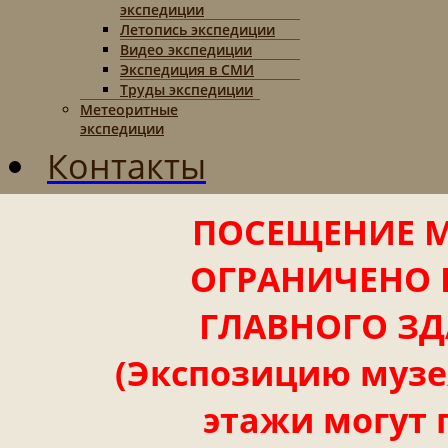
экспедиции
Летопись экспедиции
Видео экспедиции
Экспедиция в СМИ
Труды экспедиции
Метеоритные
экспедиции
Контакты
ПОСЕЩЕНИЕ М
ОГРАНИЧЕНО 
ГЛАВНОГО ЗД
(Экспозицию музея
этажи могут 