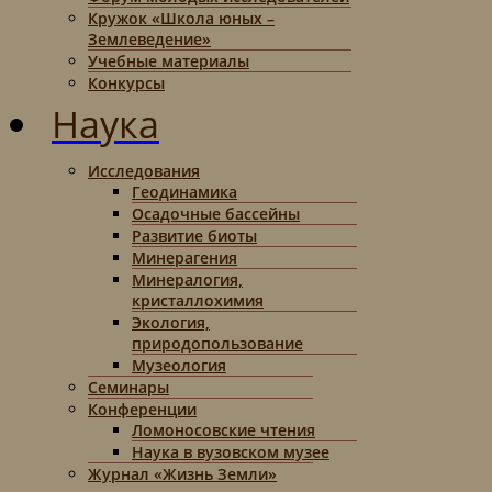
Кружок «Школа юных –
Землеведение»
Учебные материалы
Конкурсы
Наука
Исследования
Геодинамика
Осадочные бассейны
Развитие биоты
Минерагения
Минералогия,
кристаллохимия
Экология,
природопользование
Музеология
Семинары
Конференции
Ломоносовские чтения
Наука в вузовском музее
Журнал «Жизнь Земли»