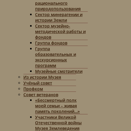
рационального
природопользования
Сектор минерагении и
истории Земли
Сектор музейно-
методической работы и
фондов
Группа фондов
Группа
образовательных и
экскурсионных
программ
Музейные смотрители
Из истории Музея
Учёный совет
Профком
Совет ветеранов
«Бессмертный полк
моей семьи – живая
память поколений…»
Участники Великой
Отечественной войны
Музея Землеведения