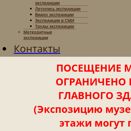
экспедиции
Летопись экспедиции
Видео экспедиции
Экспедиция в СМИ
Труды экспедиции
Метеоритные
экспедиции
Контакты
ПОСЕЩЕНИЕ М
ОГРАНИЧЕНО 
ГЛАВНОГО ЗД
(Экспозицию музея
этажи могут 