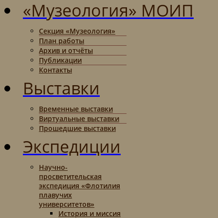
«Музеология» МОИП
Секция «Музеология»
План работы
Архив и отчёты
Публикации
Контакты
Выставки
Временные выставки
Виртуальные выставки
Прошедшие выставки
Экспедиции
Научно-
просветительская
экспедиция «Флотилия
плавучих
университетов»
История и миссия