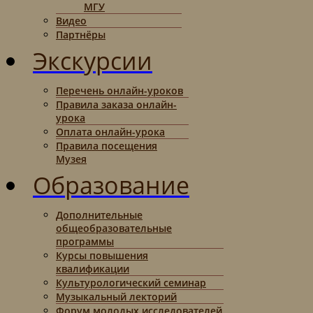
МГУ
Видео
Партнёры
Экскурсии
Перечень онлайн-уроков
Правила заказа онлайн-
урока
Оплата онлайн-урока
Правила посещения
Музея
Образование
Дополнительные
общеобразовательные
программы
Курсы повышения
квалификации
Культурологический семинар
Музыкальный лекторий
Форум молодых исследователей