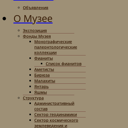
Объявления
О Музее
Экспозиция
Фонды Музея
Монографические
палеонтологические
коллекции
Фианиты
Список фианитов
Аметисты
Бирюза
Малахиты
Янтарь
Яшмы
Структура
Административный
состав
Сектор геодинамики
Сектор космического
землеведения и