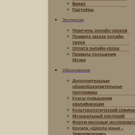
Видео
Партнёры
Экскурсии
Перечень онлайн-уроков
Правила заказа онлайн-
урока
Оплата онлайн-урока
Правила посещения
Музея
Образование
Дополнительные
общеобразовательные
программы
Курсы повышения
квалификации
Культурологический семина
Музыкальный лекторий
Форум молодых исследоват
Кружок «Школа юных –
Землеведение»