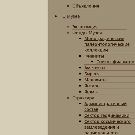
Объявления
О Музее
Экспозиция
Фонды Музея
Монографические
палеонтологические
коллекции
Фианиты
Список фианитов
Аметисты
Бирюза
Малахиты
Янтарь
Яшмы
Структура
Административный
состав
Сектор геодинамики
Сектор космического
землеведения и
рационального