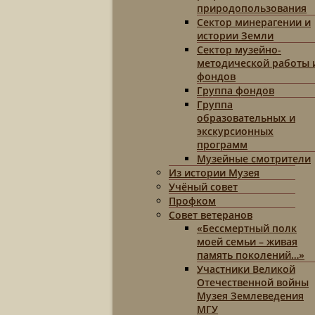
природопользования
Сектор минерагении и
истории Земли
Сектор музейно-
методической работы 
фондов
Группа фондов
Группа
образовательных и
экскурсионных
программ
Музейные смотрители
Из истории Музея
Учёный совет
Профком
Совет ветеранов
«Бессмертный полк
моей семьи – живая
память поколений…»
Участники Великой
Отечественной войны
Музея Землеведения
МГУ