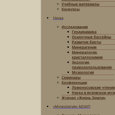
Учебные материалы
Конкурсы
Наука
Исследования
Геодинамика
Осадочные бассейны
Развитие биоты
Минерагения
Минералогия,
кристаллохимия
Экология,
природопользование
Музеология
Семинары
Конференции
Ломоносовские чтения
Наука в вузовском муз
Журнал «Жизнь Земли»
«Музеология» МОИП