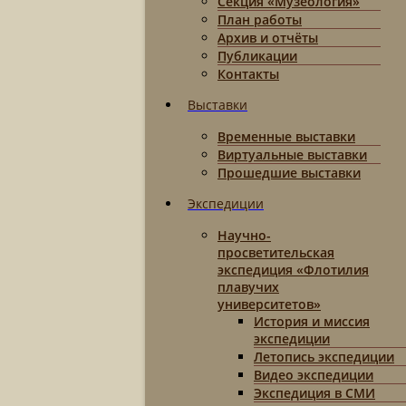
Секция «Музеология»
План работы
Архив и отчёты
Публикации
Контакты
Выставки
Временные выставки
Виртуальные выставки
Прошедшие выставки
Экспедиции
Научно-
просветительская
экспедиция «Флотилия
плавучих
университетов»
История и миссия
экспедиции
Летопись экспедиции
Видео экспедиции
Экспедиция в СМИ