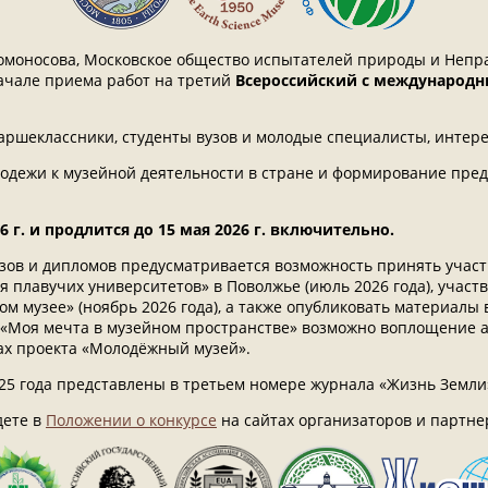
моносова, Московское общество испытателей природы и Непр
ачале приема работ на третий
Всероссийский с международн
таршеклассники, студенты вузов и молодые специалисты, инте
лодежи к музейной деятельности в стране и формирование пре
 г. и продлится до 15 мая 2026 г. включительно.
ов и дипломов предусматривается возможность принять участи
 плавучих университетов» в Поволжье (июль 2026 года), участ
ом музее» (ноябрь 2026 года), а также опубликовать материа
 «Моя мечта в музейном пространстве» возможно воплощение а
ах проекта «Молодёжный музей».
25 года представлены в третьем номере журнала «Жизнь Земли»
дете в
Положении о конкурсе
на сайтах организаторов и партне